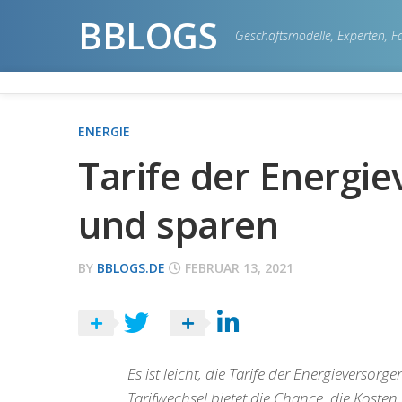
Skip
BBLOGS
to
Geschäftsmodelle, Experten, Fa
content
ENERGIE
Tarife der Energie
und sparen
BY
BBLOGS.DE
FEBRUAR 13, 2021
Es ist leicht, die Tarife der Energieversor
Tarifwechsel bietet die Chance, die Kosten